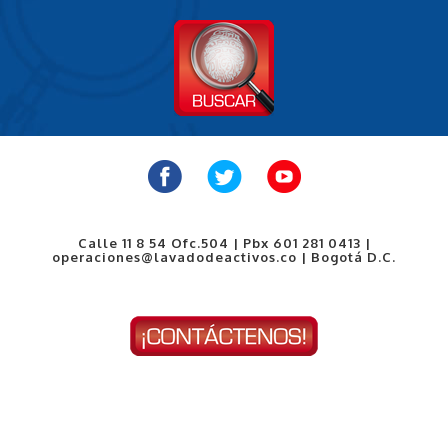
Calle 11 8 54 Ofc.504 | Pbx 601 281 0413 |
operaciones@lavadodeactivos.co | Bogotá D.C.