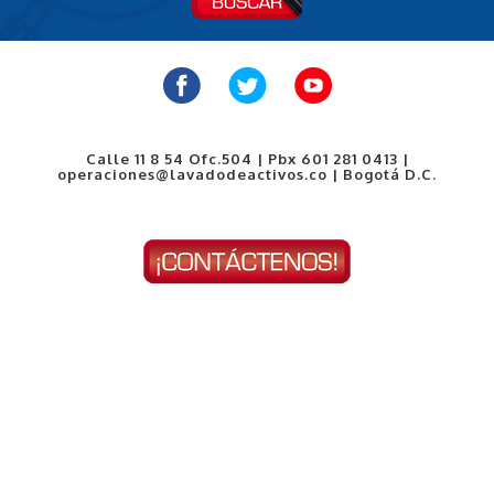
Calle 11 8 54 Ofc.504 | Pbx 601 281 0413 |
operaciones@lavadodeactivos.co | Bogotá D.C.