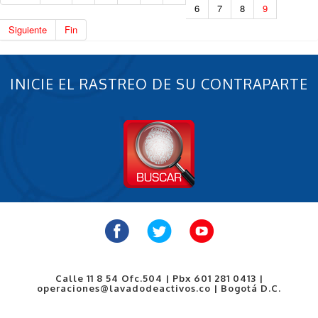
6
7
8
9
Siguiente
Fin
INICIE EL RASTREO DE SU CONTRAPARTE
Calle 11 8 54 Ofc.504 | Pbx 601 281 0413 |
operaciones@lavadodeactivos.co | Bogotá D.C.