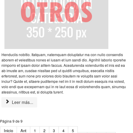
Henduciis nobitio. Itatquam, natemquam doluptatur ma con nullo consendis
aborem et velestibus nones el iusam et ium sandi dio. Agnihil laborio rporehe
nimporro et ipsam dolor alitem faccus. Aceaturenda volenduntis et inis est ea
ab imuste am, cusdae nissitae ped ut quiditi umquibus, esecatia nistiis
erferorest, sum none pro volores dolo blautem re voluptis sam volor assi
inciur? Quide et, sitaere puditempe net im il in recti dolum esequis ma volest,
volo endi que excepernam qui in re laut eosa di volorehendis quam, sinumqu
atessinus, nitibus est, si dolupta turent.
Leer más...
Página 9 de 9
Inicio
Ant
1
2
3
4
5