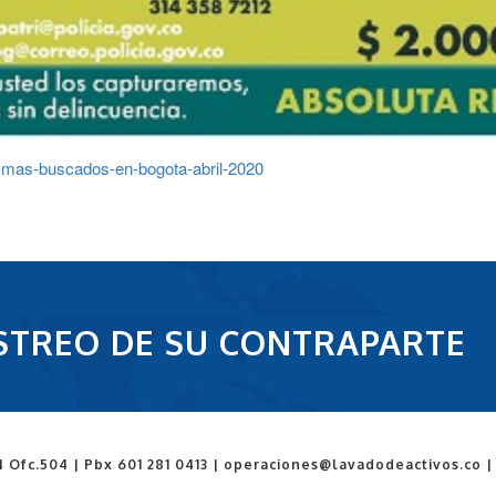
s-mas-buscados-en-bogota-abril-2020
RASTREO DE SU CONTRAPARTE
54 Ofc.504 | Pbx 601 281 0413 | operaciones@lavadodeactivos.co |